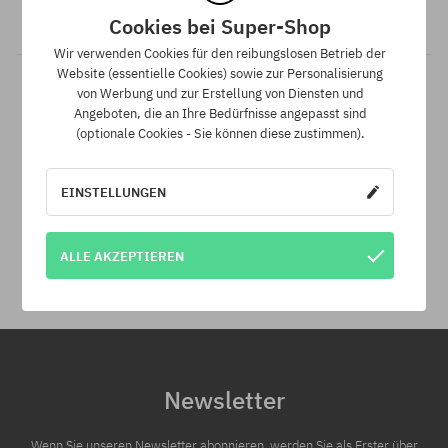
Unterschied.
Cookies bei Super-Shop
Wir verwenden Cookies für den reibungslosen Betrieb der
Website (essentielle Cookies) sowie zur Personalisierung
von Werbung und zur Erstellung von Diensten und
Angeboten, die an Ihre Bedürfnisse angepasst sind
(optionale Cookies - Sie können diese zustimmen).
EINSTELLUNGEN
30 Tage für Rückgabe
Innerhalb von 30 Tagen kannst du deine Bestellung widerrufen.
ALLE AKZEPTIEREN
Newsletter
Wenn Sie unseren Newsletter abonnieren, werden Sie als Erster über