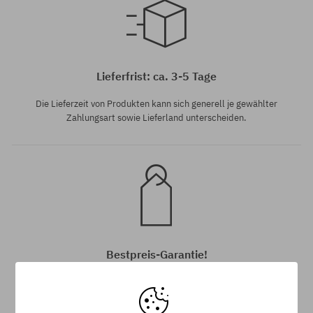
Verfügbare Größen:
Verfügbare Größen:
M
M
Lieferfrist: ca. 3-5 Tage
Die Lieferzeit von Produkten kann sich generell je gewählter
Zahlungsart sowie Lieferland unterscheiden.
Bestpreis-Garantie!
Wir haben die besten Preise, aber wenn du den exakt gleichen
Artikel zu einem niedrigeren Preis bei einem anderen
Onlineanbieter gefunden hast, erstatten wir dir den