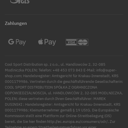
Zahlungen
Cool Sport Distribution sp. z o.o., ul. Handlowców 2, 32-085
Modlniczka POLEN; Telefon: +48 453 073 843 E-Mail: info@super-
shop.com; Handelsregister: Amtsgericht für Krakau-Innenstadt, KRS
0001179986. Vertreten durch die geschäftsführende Gesellschafterin:
COOL SPORT DISTRIBUTION SPÓŁKA Z OGRANICZONA
ODPOWIEDZIALNOSCIA, ul. HANDLOWCÓW 2, 32-085 MODLNICZKA,
POLEN; diese vertreten durch Ihren Geschäftsführer: MAREK
DUSINSKI ; Handelsregister: Amtsgericht für Krakau-Innenstadt, KRS
0001179986; Kleinunternehmer gemäß § 19 UStG. Die Europäische
Kommission stellt eine Plattform zur Online-Streitbeilegung (OS)
bereit, die Sie hier finden http://ec.europa.eu/consumers/odr/. Zur
Teilnahme an einem Streitbeilegungsverfahren vor einer