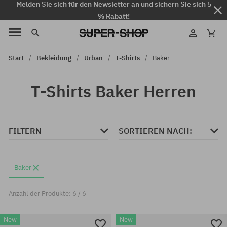
Melden Sie sich für den Newsletter an und sichern Sie sich 5
% Rabatt!
Start
Bekleidung
Urban
T-Shirts
Baker
T-Shirts Baker Herren
FILTERN
SORTIEREN NACH:
Baker
Anzahl der Produkte: 6 / 6
New
New