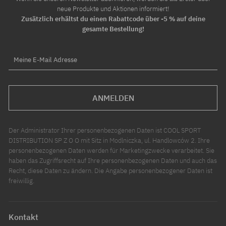
neue Produkte und Aktionen informiert!
Zusätzlich erhältst du einen Rabattcode über -5 % auf deine
gesamte Bestellung!
Meine E-Mail Adresse
ANMELDEN
Der Administrator Ihrer personenbezogenen Daten ist COOL SPORT
DISTRIBUTION SP Z O O mit Sitz in Modlniczka, ul. Handlowców 2. Ihre
personenbezogenen Daten werden für Marketingzwecke verarbeitet. Sie
haben das Zugriffsrecht auf Ihre personenbezogenen Daten und auch das
Recht, diese Daten zu ändern. Die Angabe personenbezogener Daten ist
freiwillig.
Kontakt