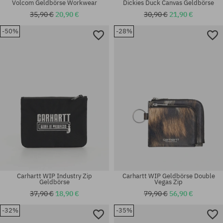
Volcom Geldbörse Workwear
Dickies Duck Canvas Geldbörse
35,90 €
20,90 €
30,90 €
21,90 €
-50%
-28%
Universalgröße
Universalgröße
Carhartt WIP Industry Zip
Carhartt WIP Geldbörse Double
Geldbörse
Vegas Zip
37,90 €
18,90 €
79,90 €
56,90 €
-32%
-35%