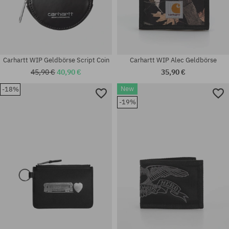
Carhartt WIP Geldbörse Script Coin
Carhartt WIP Alec Geldbörse
45,90 €
40,90 €
35,90 €
New
-18%
-19%
Verfügbare Größen:
Universalgröße
M; L