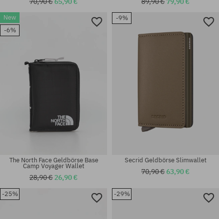
70,90 €
65,90 €
89,90 €
79,90 €
New
-9%
-6%
Universalgröße
Universalgröße
The North Face Geldbörse Base
Secrid Geldbörse Slimwallet
Camp Voyager Wallet
70,90 €
63,90 €
28,90 €
26,90 €
-25%
-29%
Universalgröße
Universalgröße