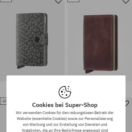
Universalgröße
Universalgröße
Secrid Geldbörse Miniwallet
Secrid Geldbörse Slimwallet
77,90 €
44,90 €
70,90 €
56,90 €
-28%
-29%
Cookies bei Super-Shop
Wir verwenden Cookies für den reibungslosen Betrieb der
Universalgröße
Universalgröße
Website (essentielle Cookies) sowie zur Personalisierung
von Werbung und zur Erstellung von Diensten und
Angeboten, die an Ihre Bedürfnisse angepasst sind