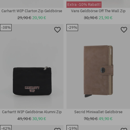
Extra -10% Rabatt!
Carhartt WIP Clarton Zip Geldbörse
Vans Geldbörse Off The Wall Zip
29,90 €
20,90 €
30,90 €
21,90 €
-38%
-29%
Universalgröße
Universalgröße
Carhartt WIP Geldbörse Alumni Zip
Secrid Miniwallet Geldbörse
49,90 €
30,90 €
70,90 €
49,90 €
-42%
-19%