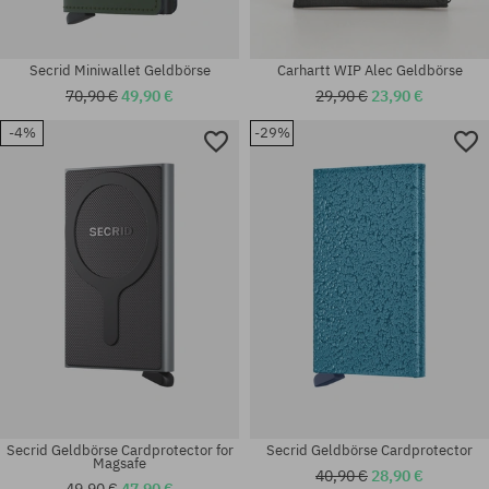
Secrid Miniwallet Geldbörse
Carhartt WIP Alec Geldbörse
70,90 €
49,90 €
29,90 €
23,90 €
-4%
-29%
Universalgröße
Universalgröße
Secrid Geldbörse Cardprotector for
Secrid Geldbörse Cardprotector
Magsafe
40,90 €
28,90 €
49,90 €
47,90 €