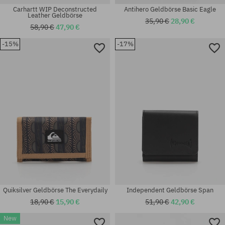
Carhartt WIP Deconstructed
Antihero Geldbörse Basic Eagle
Leather Geldbörse
35,90 €
28,90 €
58,90 €
47,90 €
-15%
-17%
Universalgröße
Universalgröße
Quiksilver Geldbörse The Everydaily
Independent Geldbörse Span
18,90 €
15,90 €
51,90 €
42,90 €
New