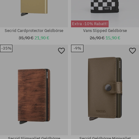
Extra -10% Rabatt!
Secrid Cardprotector Geldbörse
Vans Slipped Geldbörse
35,90 €
21,90 €
26,90 €
15,90 €
-35%
-9%
Universalgröße
Universalgröße
Secrid Slimwallet Geldbörse
Secrid Geldbörse Miniwallet