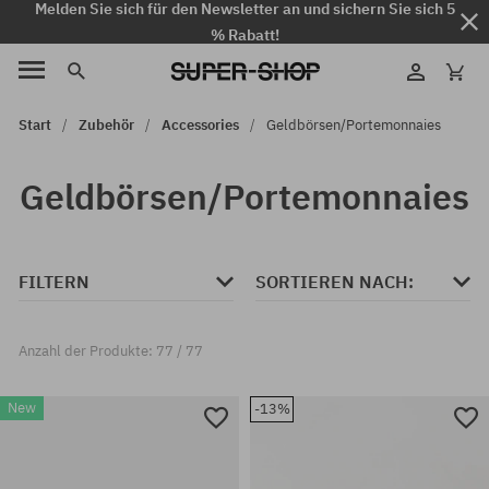
Melden Sie sich für den Newsletter an und sichern Sie sich 5
% Rabatt!
Start
Zubehör
Accessories
Geldbörsen/Portemonnaies
Geldbörsen/Portemonnaies
FILTERN
SORTIEREN NACH:
Anzahl der Produkte: 77 / 77
New
-13%