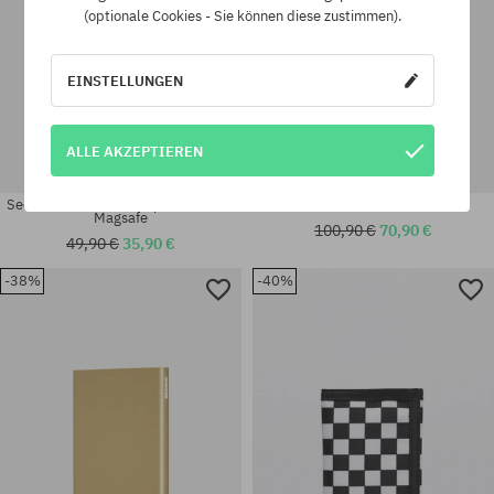
(optionale Cookies - Sie können diese zustimmen).
EINSTELLUNGEN
ALLE AKZEPTIEREN
Secrid Geldbörse Cardprotector for
Secrid Twinwallet Geldbörse
Magsafe
100,90 €
70,90 €
49,90 €
35,90 €
-38%
-40%
Universalgröße
Universalgröße