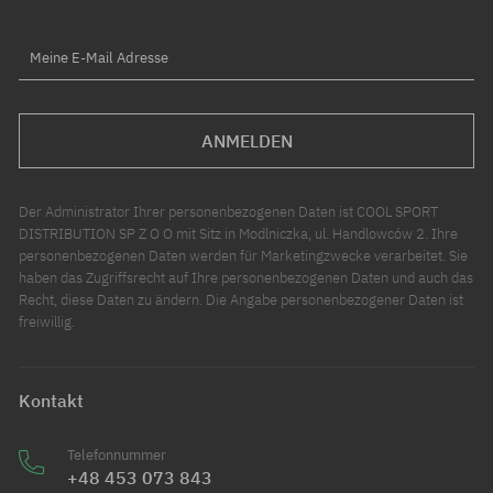
Meine E-Mail Adresse
ANMELDEN
Der Administrator Ihrer personenbezogenen Daten ist COOL SPORT
DISTRIBUTION SP Z O O mit Sitz in Modlniczka, ul. Handlowców 2. Ihre
personenbezogenen Daten werden für Marketingzwecke verarbeitet. Sie
haben das Zugriffsrecht auf Ihre personenbezogenen Daten und auch das
Recht, diese Daten zu ändern. Die Angabe personenbezogener Daten ist
freiwillig.
Kontakt
Telefonnummer
+48 453 073 843