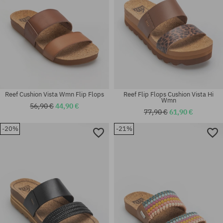
Reef Cushion Vista Wmn Flip Flops
Reef Flip Flops Cushion Vista Hi
Wmn
56,90 €
44,90 €
77,90 €
61,90 €
-20%
-21%
Verfügbare Größen:
Verfügbare Größen:
36; 37.5; 38.5
36; 37.5; 40