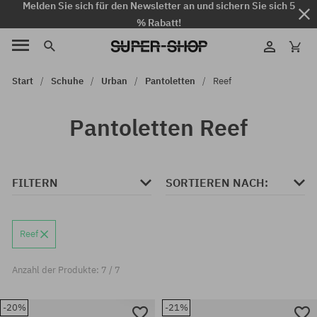
Melden Sie sich für den Newsletter an und sichern Sie sich 5
% Rabatt!
Start
Schuhe
Urban
Pantoletten
Reef
Pantoletten Reef
FILTERN
SORTIEREN NACH:
Reef
Anzahl der Produkte: 7 / 7
-20%
-21%