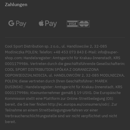
Zahlungen
Cool Sport Distribution sp. z o.o., ul. Handlowców 2, 32-085
Modlniczka POLEN; Telefon: +48 453 073 843 E-Mail: info@super-
shop.com; Handelsregister: Amtsgericht für Krakau-Innenstadt, KRS
0001179986. Vertreten durch die geschäftsführende Gesellschafterin:
COOL SPORT DISTRIBUTION SPÓŁKA Z OGRANICZONA
ODPOWIEDZIALNOSCIA, ul. HANDLOWCÓW 2, 32-085 MODLNICZKA,
POLEN; diese vertreten durch Ihren Geschäftsführer: MAREK
DUSINSKI ; Handelsregister: Amtsgericht für Krakau-Innenstadt, KRS
0001179986; Kleinunternehmer gemäß § 19 UStG. Die Europäische
Kommission stellt eine Plattform zur Online-Streitbeilegung (OS)
bereit, die Sie hier finden http://ec.europa.eu/consumers/odr/. Zur
Teilnahme an einem Streitbeilegungsverfahren vor einer
Verbraucherschlichtungsstelle sind wir nicht verpflichtet und nicht
bereit.