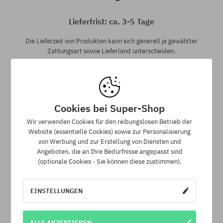
Verfügbare Größen:
36; 40
Lieferfrist: ca. 3-5 Tage
Die Lieferzeit von Produkten kann sich generell je gewählter
Zahlungsart sowie Lieferland unterscheiden.
Cookies bei Super-Shop
Wir verwenden Cookies für den reibungslosen Betrieb der
Website (essentielle Cookies) sowie zur Personalisierung
von Werbung und zur Erstellung von Diensten und
Bestpreis-Garantie!
Angeboten, die an Ihre Bedürfnisse angepasst sind
(optionale Cookies - Sie können diese zustimmen).
Wir haben die besten Preise, aber wenn du den exakt gleichen
Artikel zu einem niedrigeren Preis bei einem anderen
Onlineanbieter gefunden hast, erstatten wir dir den
EINSTELLUNGEN
Unterschied.
ALLE AKZEPTIEREN