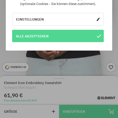
(optionale Cookies - Sie können diese zustimmen).
EINSTELLUNGEN
ALLE AKZEPTIEREN
FARBEN (
+4
)
Element Icon Embroidery Sweatshirt
Schwarz (flint black)
61,90 €
Free delivery from 93,70 €
GRÖSSE
HINZUFÜGEN