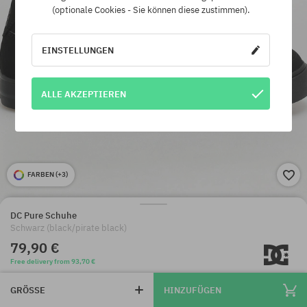
(optionale Cookies - Sie können diese zustimmen).
EINSTELLUNGEN
ALLE AKZEPTIEREN
FARBEN (
+3
)
DC Pure Schuhe
Schwarz (black/pirate black)
79,90 €
Free delivery from 93,70 €
GRÖSSE
HINZUFÜGEN