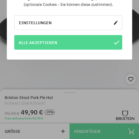
(optionale Cookies - Sie können diese zustimmen).
EINSTELLUNGEN
ALLE AKZEPTIEREN
Brixton Stout Pork Pie Hut
Schwarz (black/black)
49,90 €
-29%
70,90 €
Free delivery from 93,70 €
GRÖSSE
HINZUFÜGEN