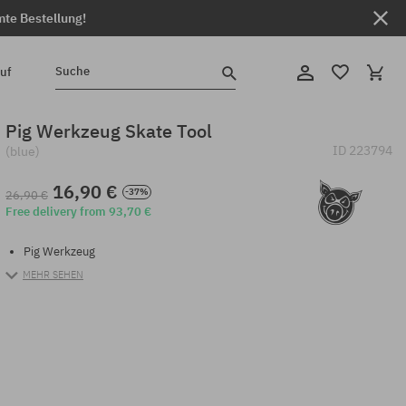
mte Bestellung!
Suche
uf
Pig Werkzeug Skate Tool
ID
223794
(blue)
16,90 €
-37%
26,90 €
Free delivery from 93,70 €
Pig Werkzeug
MEHR SEHEN