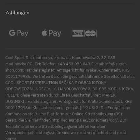
Zahlungen
Cool Sport Distribution sp. z o.o., ul. Handlowców 2, 32-085
Modlniczka POLEN; Telefon: +48 453 073 843 E-Mail: info@super-
shop.com; Handelsregister: Amtsgericht für Krakau-Innenstadt, KRS
0001179986. Vertreten durch die geschäftsführende Gesellschafterin:
COOL SPORT DISTRIBUTION SPÓŁKA Z OGRANICZONA
ODPOWIEDZIALNOSCIA, ul. HANDLOWCÓW 2, 32-085 MODLNICZKA,
POLEN; diese vertreten durch Ihren Geschäftsführer: MAREK
DUSINSKI ; Handelsregister: Amtsgericht für Krakau-Innenstadt, KRS
0001179986; Kleinunternehmer gemäß § 19 UStG. Die Europäische
Kommission stellt eine Plattform zur Online-Streitbeilegung (OS)
bereit, die Sie hier finden http://ec.europa.eu/consumers/odr/. Zur
Teilnahme an einem Streitbeilegungsverfahren vor einer
Verbraucherschlichtungsstelle sind wir nicht verpflichtet und nicht
bereit.