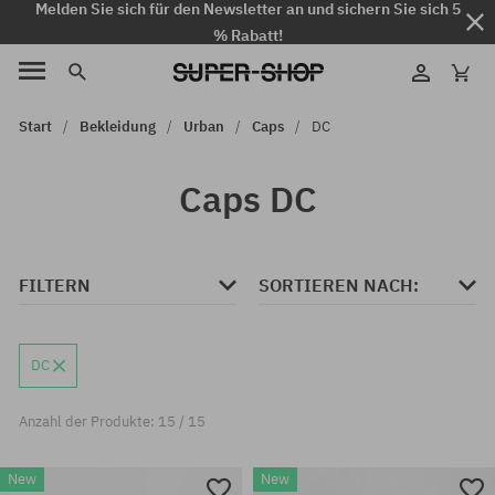
Melden Sie sich für den Newsletter an und sichern Sie sich 5
% Rabatt!
Start
Bekleidung
Urban
Caps
DC
Caps DC
FILTERN
SORTIEREN NACH:
DC
Anzahl der Produkte: 15 / 15
New
New