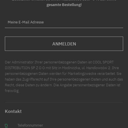
gesamte Bestellung!
Meine E-Mail Adresse
ANMELDEN
Der Administrator Ihrer personenbezogenen Daten ist COOL SPORT
DISTRIBUTION SP Z O O mit Sitz in Modlniczka, ul. Handlowców 2. Ihre
personenbezogenen Daten werden für Marketingzwecke verarbeitet. Sie
haben das Zugriffsrecht auf Ihre personenbezogenen Daten und auch das
Recht, diese Daten zu ändern. Die Angabe personenbezogener Daten ist
freiwillig.
Kontakt
Telefonnummer