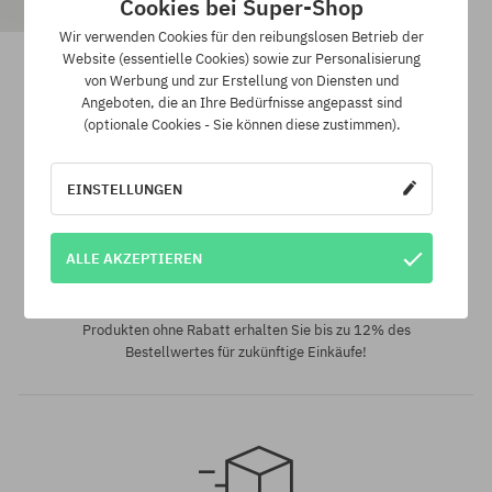
Cookies bei Super-Shop
Wir verwenden Cookies für den reibungslosen Betrieb der
DC Dc 1994 Sport Cap
Website (essentielle Cookies) sowie zur Personalisierung
37,90 €
15,90 €
von Werbung und zur Erstellung von Diensten und
Angeboten, die an Ihre Bedürfnisse angepasst sind
(optionale Cookies - Sie können diese zustimmen).
Universalgröße
Universalgröße
EINSTELLUNGEN
ALLE AKZEPTIEREN
SuperClub Loyalitätsprogramm
SuperClub ist unser Loyalitätsprogramm. Durch den Kauf von
Produkten ohne Rabatt erhalten Sie bis zu 12% des
Bestellwertes für zukünftige Einkäufe!