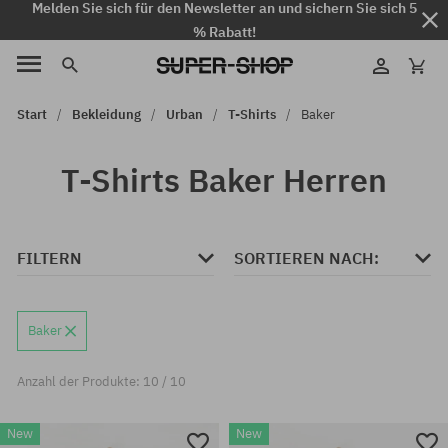
Melden Sie sich für den Newsletter an und sichern Sie sich 5
% Rabatt!
Start
Bekleidung
Urban
T-Shirts
Baker
T-Shirts Baker Herren
FILTERN
SORTIEREN NACH:
Baker
Anzahl der Produkte: 10 / 10
New
New