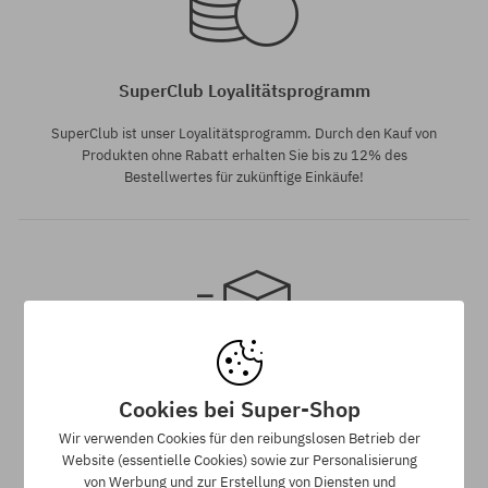
SuperClub Loyalitätsprogramm
SuperClub ist unser Loyalitätsprogramm. Durch den Kauf von
Produkten ohne Rabatt erhalten Sie bis zu 12% des
Bestellwertes für zukünftige Einkäufe!
Verfügbare Größen:
Verfügbare Größen:
M
M
Lieferfrist: ca. 3-5 Tage
Cookies bei Super-Shop
Die Lieferzeit von Produkten kann sich generell je gewählter
Wir verwenden Cookies für den reibungslosen Betrieb der
Zahlungsart sowie Lieferland unterscheiden.
Website (essentielle Cookies) sowie zur Personalisierung
von Werbung und zur Erstellung von Diensten und