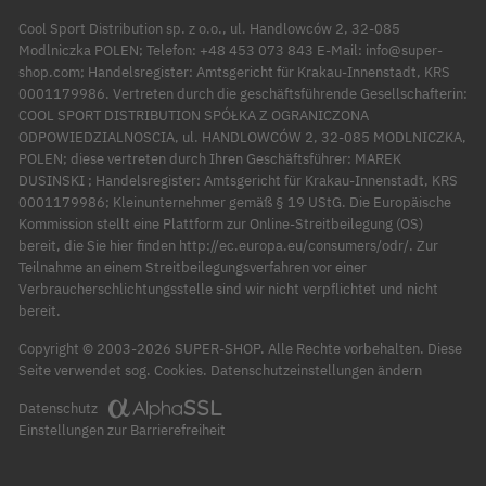
Cool Sport Distribution sp. z o.o., ul. Handlowców 2, 32-085
Modlniczka POLEN; Telefon: +48 453 073 843 E-Mail: info@super-
shop.com; Handelsregister: Amtsgericht für Krakau-Innenstadt, KRS
0001179986. Vertreten durch die geschäftsführende Gesellschafterin:
COOL SPORT DISTRIBUTION SPÓŁKA Z OGRANICZONA
ODPOWIEDZIALNOSCIA, ul. HANDLOWCÓW 2, 32-085 MODLNICZKA,
POLEN; diese vertreten durch Ihren Geschäftsführer: MAREK
DUSINSKI ; Handelsregister: Amtsgericht für Krakau-Innenstadt, KRS
0001179986; Kleinunternehmer gemäß § 19 UStG. Die Europäische
Kommission stellt eine Plattform zur Online-Streitbeilegung (OS)
bereit, die Sie hier finden http://ec.europa.eu/consumers/odr/. Zur
Teilnahme an einem Streitbeilegungsverfahren vor einer
Verbraucherschlichtungsstelle sind wir nicht verpflichtet und nicht
bereit.
Copyright © 2003-2026 SUPER-SHOP. Alle Rechte vorbehalten. Diese
Datenschutzeinstellungen ändern
Seite verwendet sog.
Cookies
.
Datenschutz
Einstellungen zur Barrierefreiheit