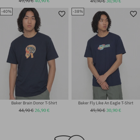
49,90 €
40,90 €
49,90 €
30,90 €
-40%
-38%
Verfügbare Größen:
Verfügbare Größen:
M; L; XL
M; L
Baker Brain Donor T-Shirt
Baker Fly Like An Eagle T-Shirt
44,90 €
26,90 €
49,90 €
30,90 €
Verfügbare Größen:
Verfügbare Größen:
M
L; XL