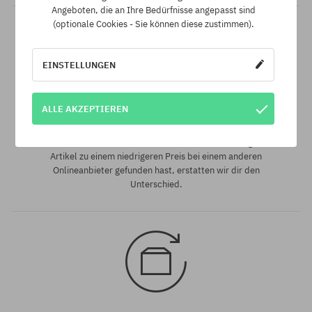
Angeboten, die an Ihre Bedürfnisse angepasst sind
(optionale Cookies - Sie können diese zustimmen).
EINSTELLUNGEN
ALLE AKZEPTIEREN
Bestpreis-Garantie!
Wir haben die besten Preise, aber wenn du den exakt gleichen
Artikel zu einem niedrigeren Preis bei einem anderen
Onlineanbieter gefunden hast, erstatten wir dir den
Unterschied.