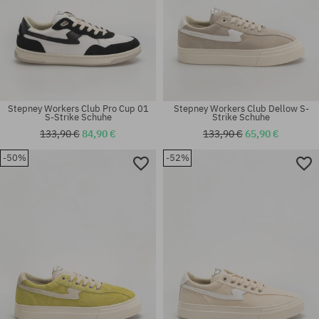
Stepney Workers Club Pro Cup 01
Stepney Workers Club Dellow S-
S-Strike Schuhe
Strike Schuhe
133,90 €
84,90 €
133,90 €
65,90 €
-50%
-52%
Verfügbare Größen:
Verfügbare Größen:
44; 45
42; 43; 44; 45; 46