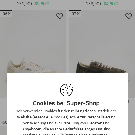
131,90 €
89,90 €
133,90 €
84,90 €
-36%
-37%
Verfügbare Größen:
Verfügbare Größen:
38; 42; 43; 44; 45; 46
41; 42; 44; 45
Cookies bei Super-Shop
Stepney Workers Club Pearl
Stepney Workers Club Dellow S-
Schuhe
Strike Schuhe
Wir verwenden Cookies für den reibungslosen Betrieb der
133,90 €
84,90 €
138,90 €
86,90 €
Website (essentielle Cookies) sowie zur Personalisierung
-50%
von Werbung und zur Erstellung von Diensten und
Verfügbare Größen:
Verfügbare Größen:
Angeboten, die an Ihre Bedürfnisse angepasst sind
41; 42; 43; 44; 45; 46
41; 42; 43; 44; 45; 46