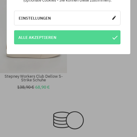
(optionale Cookies - Sie können diese zustimmen).
EINSTELLUNGEN
ALLE AKZEPTIEREN
Stepney Workers Club Dellow S-
Strike Schuhe
138,90 €
68,90 €
Verfügbare Größen:
Verfügbare Größen:
41; 42; 43; 44; 45; 46
41; 42; 44; 46