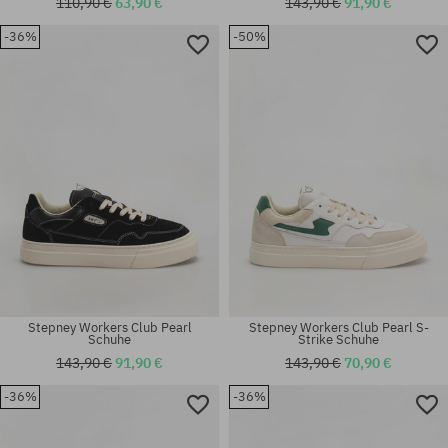
110,90 €
63,90 €
143,90 €
91,90 €
-36%
-50%
Verfügbare Größen:
Verfügbare Größen:
36
42; 43; 44
Stepney Workers Club Pearl
Stepney Workers Club Pearl S-
Schuhe
Strike Schuhe
143,90 €
91,90 €
143,90 €
70,90 €
-36%
-36%
Verfügbare Größen:
Verfügbare Größen:
38
41; 42; 43; 45; 46