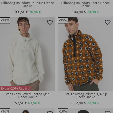
Billabong Boundary Re-Issue Fleece
Billabong Boundary Shore Fleece
Jacke
Jacke
100,90 €
70,90 €
100,90 €
70,90 €
-31%
-35%
Verfügbare Größen:
Verfügbare Größen:
L; XL
XL
Extra -10% Rabatt!
Vans Vans Boxed Sherpa Qzip
Picture Kimag Printed 1/4 Zip
Fleece Jacke
Fleece Jacke
93,90 €
63,90 €
112,90 €
72,90 €
-36%
-10%