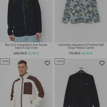
Rip Curl Sweatshirt Anti Series
Columbia Helvetia II Printed Half
Search Zip Crew
Snap Fleece Jacke
105,90 €
51,90 €
77,90 €
54,90 €
-36%
-36%
Verfügbare Größen:
Verfügbare Größen:
M; L; XL
L