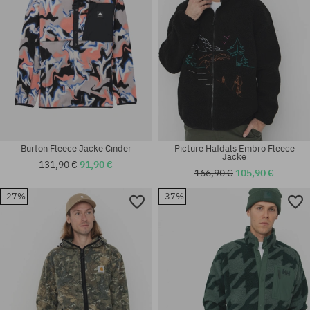
Burton Fleece Jacke Cinder
Picture Hafdals Embro Fleece
Jacke
131,90 €
91,90 €
166,90 €
105,90 €
-27%
-37%
Verfügbare Größen:
Verfügbare Größen:
M; L; XL
S