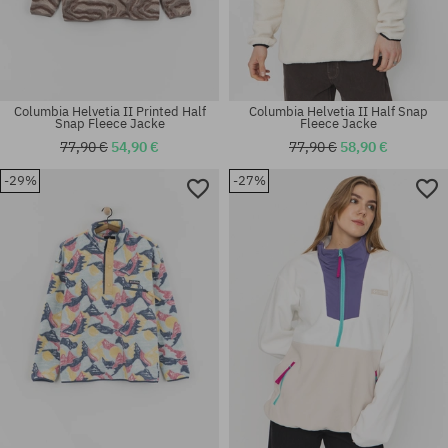
Columbia Helvetia II Printed Half
Columbia Helvetia II Half Snap
Snap Fleece Jacke
Fleece Jacke
77,90 €
54,90 €
77,90 €
58,90 €
-29%
-27%
Verfügbare Größen:
Verfügbare Größen:
M; L; XL
M; XL