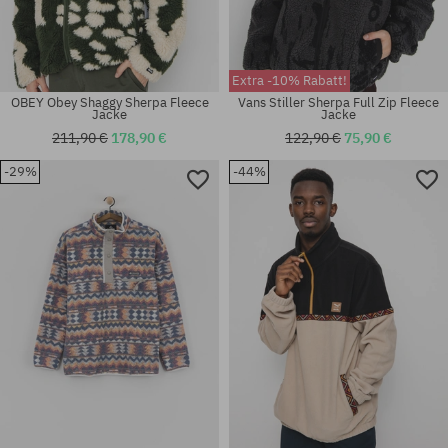
Extra -10% Rabatt!
OBEY Obey Shaggy Sherpa Fleece
Vans Stiller Sherpa Full Zip Fleece
Jacke
Jacke
211,90 €
178,90 €
122,90 €
75,90 €
-29%
-44%
Verfügbare Größen:
Verfügbare Größen:
M; XL
M; L; XL