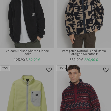
Volcom Nelson Sherpa Fleece
Patagonia Natural Blend Retro
Jacke
Cardigan Sweatshirt
125,90 €
89,90 €
351,90 €
220,90 €
-29%
-35%
Verfügbare Größen:
Verfügbare Größen:
M; L; XL
S