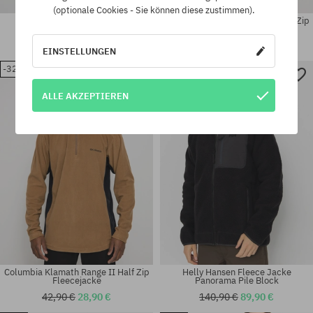
(optionale Cookies - Sie können diese zustimmen).
Rip Curl Search Fleece Jacke
Columbia Klamath Range II Half Zip
Fleecejacke
84,90 €
51,90 €
42,90 €
28,90 €
EINSTELLUNGEN
-32%
-36%
Verfügbare Größen:
Verfügbare Größen:
M; L
XL
ALLE AKZEPTIEREN
Columbia Klamath Range II Half Zip
Helly Hansen Fleece Jacke
Fleecejacke
Panorama Pile Block
42,90 €
28,90 €
140,90 €
89,90 €