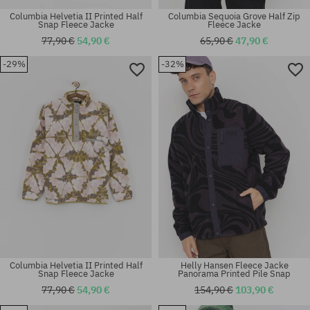
Columbia Helvetia II Printed Half
Columbia Sequoia Grove Half Zip
Snap Fleece Jacke
Fleece Jacke
77,90 €
54,90 €
65,90 €
47,90 €
-29%
-32%
Verfügbare Größen:
Verfügbare Größen:
M; L; XL
XL
Columbia Helvetia II Printed Half
Helly Hansen Fleece Jacke
Snap Fleece Jacke
Panorama Printed Pile Snap
77,90 €
54,90 €
154,90 €
103,90 €