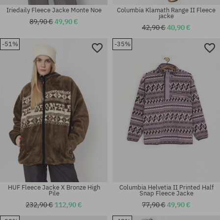
Iriedaily Fleece Jacke Monte Noe
Columbia Klamath Range II Fleece
jacke
89,90 €
49,90 €
42,90 €
40,90 €
-51%
-35%
Verfügbare Größen:
Verfügbare Größen:
XL
XL
HUF Fleece Jacke X Bronze High
Columbia Helvetia II Printed Half
Pile
Snap Fleece Jacke
232,90 €
112,90 €
77,90 €
49,90 €