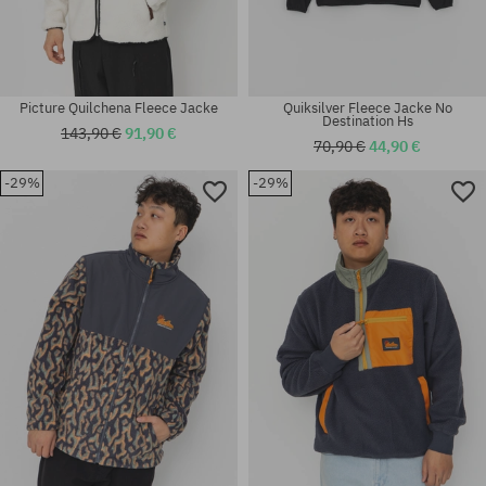
Picture Quilchena Fleece Jacke
Quiksilver Fleece Jacke No
Destination Hs
143,90 €
91,90 €
70,90 €
44,90 €
-29%
-29%
Verfügbare Größen:
Verfügbare Größen:
M
M; L; XL