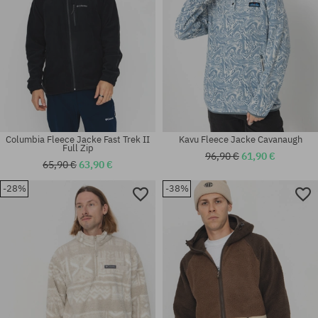
Columbia Fleece Jacke Fast Trek II
Kavu Fleece Jacke Cavanaugh
Full Zip
96,90 €
61,90 €
65,90 €
63,90 €
-28%
-38%
Verfügbare Größen:
Verfügbare Größen:
M; L; XL
S