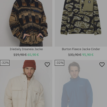
Iriedaily Insaneia Jacke
Burton Fleece Jacke Cinder
119,90 €
65,90 €
131,90 €
91,90 €
-32%
-32%
Verfügbare Größen:
Verfügbare Größen:
M; L; XL
XL