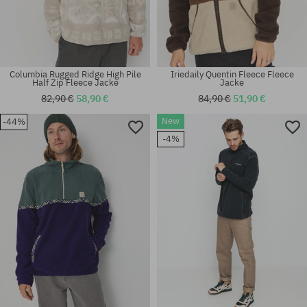
Columbia Rugged Ridge High Pile
Iriedaily Quentin Fleece Fleece
Half Zip Fleece Jacke
Jacke
82,90 €
58,90 €
84,90 €
51,90 €
New
-44%
Verfügbare Größen:
Verfügbare Größen:
-4%
XL
XS; S