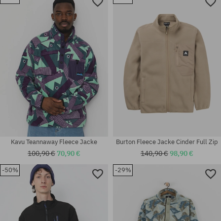
Verfügbare Größen:
Verfügbare Größen:
M; XL
M; L; XL
Kavu Teannaway Fleece Jacke
Burton Fleece Jacke Cinder Full Zip
100,90 €
70,90 €
140,90 €
98,90 €
-50%
-29%
Verfügbare Größen:
Verfügbare Größen:
L; XL
M; L; XL