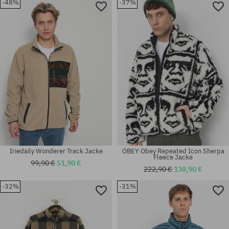
-48%
-37%
Verfügbare Größen:
Verfügbare Größen:
M; L; XL
L; XL
Iriedaily Wonderer Track Jacke
OBEY Obey Repeated Icon Sherpa
Fleece Jacke
99,90 €
51,90 €
222,90 €
138,90 €
-32%
-31%
Verfügbare Größen:
Verfügbare Größen:
M; L; XL
M; L; XL