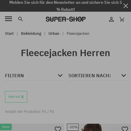
Melden Sie sich für den Newsletter an und sichern Sie sich 5
% Rabatt!
Start
Bekleidung
Urban
Fleecejacken
Fleecejacken Herren
FILTERN
SORTIEREN NACH:
Herren
Anzahl der Produkte: 91 / 91
New
-30%