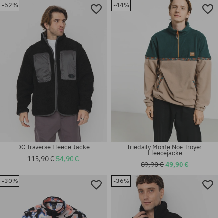
-52%
-44%
Verfügbare Größen:
Verfügbare Größen:
M
L; XL
DC Traverse Fleece Jacke
Iriedaily Monte Noe Troyer
Fleecejacke
115,90 €
54,90 €
89,90 €
49,90 €
-30%
-36%
Verfügbare Größen:
Verfügbare Größen:
L
L; XL