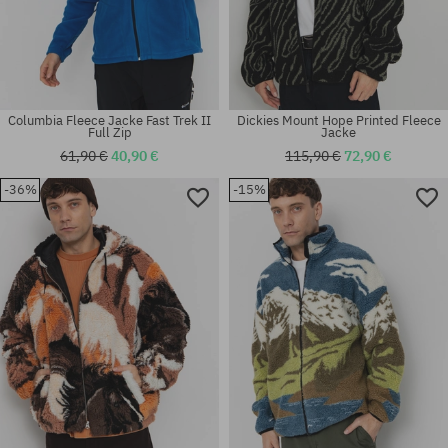
Columbia Fleece Jacke Fast Trek II
Dickies Mount Hope Printed Fleece
Full Zip
Jacke
61,90 €
40,90 €
115,90 €
72,90 €
-36%
-15%
Verfügbare Größen:
Verfügbare Größen:
M; L; XL
M; L; XL