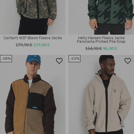
Carhartt WIP Blevin Fleece Jacke
Helly Hansen Fleece Jacke
Panorama Printed Pile Snap
179,90 €
129,90 €
154,90 €
96,90 €
-38%
-33%
Verfügbare Größen:
Verfügbare Größen:
M
L