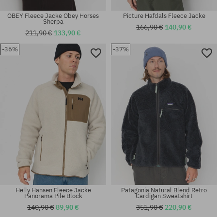
OBEY Fleece Jacke Obey Horses
Picture Hafdals Fleece Jacke
Sherpa
166,90 €
140,90 €
211,90 €
133,90 €
-36%
-37%
Verfügbare Größen:
Verfügbare Größen:
L; XL
M
Helly Hansen Fleece Jacke
Patagonia Natural Blend Retro
Panorama Pile Block
Cardigan Sweatshirt
140,90 €
89,90 €
351,90 €
220,90 €