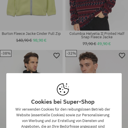
Burton Fleece Jacke Cinder Full Zip
Columbia Helvetia II Printed Half
Snap Fleece Jacke
140,90 €
98,90 €
77,90 €
49,90 €
-38%
-32%
Verfügbare Größen:
Verfügbare Größen:
M
L
Cookies bei Super-Shop
Wir verwenden Cookies für den reibungslosen Betrieb der
Website (essentielle Cookies) sowie zur Personalisierung
von Werbung und zur Erstellung von Diensten und
Angeboten, die an Ihre Bedürfnisse angepasst sind