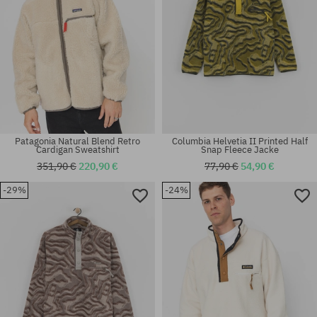
Patagonia Natural Blend Retro
Columbia Helvetia II Printed Half
Cardigan Sweatshirt
Snap Fleece Jacke
351,90 €
220,90 €
77,90 €
54,90 €
-29%
-24%
Verfügbare Größen:
Verfügbare Größen:
XL
S