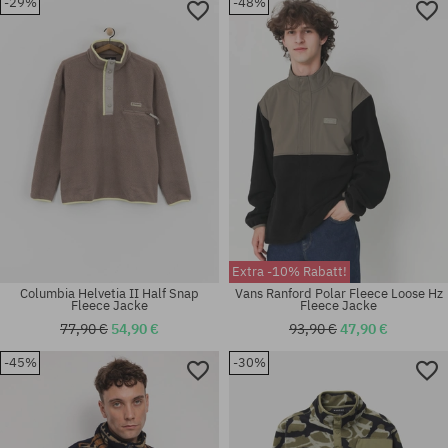
-29%
-48%
Verfügbare Größen:
Verfügbare Größen:
M; L
XL
Extra -10% Rabatt!
Columbia Helvetia II Half Snap
Vans Ranford Polar Fleece Loose Hz
Fleece Jacke
Fleece Jacke
77,90 €
54,90 €
93,90 €
47,90 €
-45%
-30%
Verfügbare Größen:
Verfügbare Größen:
L; XL
M; L; XL