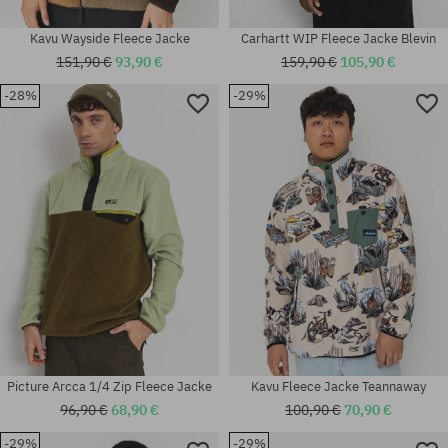
Kavu Wayside Fleece Jacke
Carhartt WIP Fleece Jacke Blevin
151,90 €
93,90 €
159,90 €
105,90 €
-28%
-29%
Verfügbare Größen:
Verfügbare Größen:
M; L
M
Picture Arcca 1/4 Zip Fleece Jacke
Kavu Fleece Jacke Teannaway
96,90 €
68,90 €
100,90 €
70,90 €
-29%
-29%