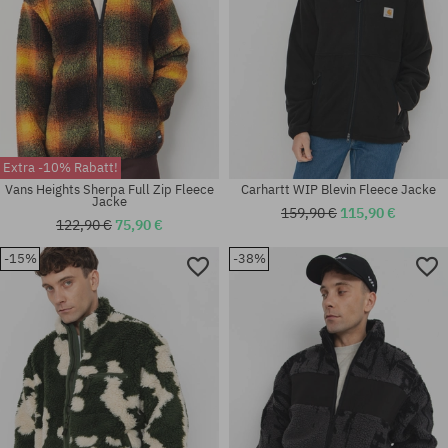
Extra -10% Rabatt!
Vans Heights Sherpa Full Zip Fleece
Carhartt WIP Blevin Fleece Jacke
Jacke
159,90 €
115,90 €
122,90 €
75,90 €
-15%
-38%
Verfügbare Größen:
Verfügbare Größen:
M; L; XL
XL