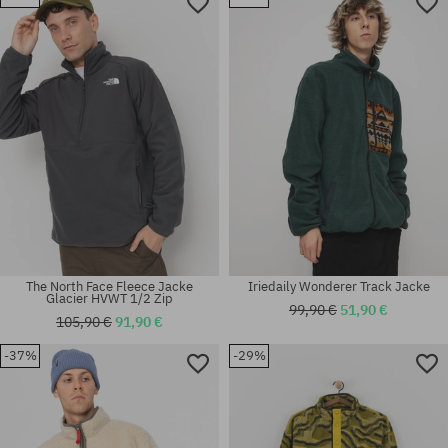
Verfügbare Größen:
Verfügbare Größen:
L; XL
L
The North Face Fleece Jacke
Iriedaily Wonderer Track Jacke
Glacier HVWT 1/2 Zip
99,90 €
51,90 €
105,90 €
91,90 €
-37%
-29%
Verfügbare Größen:
Verfügbare Größen:
L; XL
M; XL