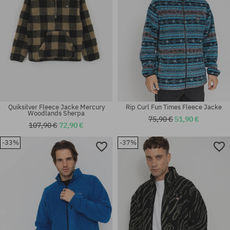
Quiksilver Fleece Jacke Mercury
Rip Curl Fun Times Fleece Jacke
Woodlands Sherpa
75,90 €
51,90 €
107,90 €
72,90 €
-33%
-37%
Verfügbare Größen:
Verfügbare Größen:
S
M