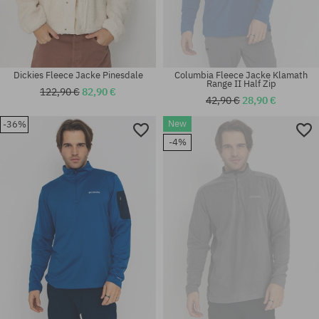
Dickies Fleece Jacke Pinesdale
Columbia Fleece Jacke Klamath
Range II Half Zip
122,90 €
82,90 €
42,90 €
28,90 €
New
-36%
Verfügbare Größen:
Verfügbare Größen:
-4%
M; L; XL
M; L; XL