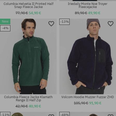
Columbia Helvetia II Printed Half
Iriedaily Monte Noe Troyer
Snap Fleece Jacke
Fleecejacke
77,90 €
54,90 €
89,90 €
49,90 €
New
-13%
Verfügbare Größen:
Verfügbare Größen:
-4%
XL
S; L; XL; XXL
Columbia Fleece Jacke Klamath
Volcom Hoodie Muzzer Fuzzar ZHD
Range II Half Zip
105,90 €
91,90 €
42,90 €
40,90 €
-13%
-48%