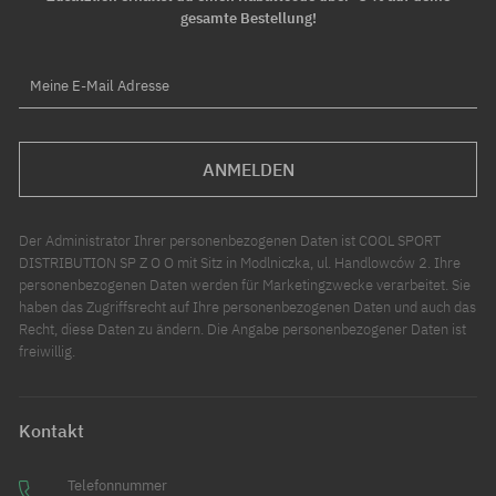
gesamte Bestellung!
Meine E-Mail Adresse
ANMELDEN
Der Administrator Ihrer personenbezogenen Daten ist COOL SPORT
DISTRIBUTION SP Z O O mit Sitz in Modlniczka, ul. Handlowców 2. Ihre
personenbezogenen Daten werden für Marketingzwecke verarbeitet. Sie
haben das Zugriffsrecht auf Ihre personenbezogenen Daten und auch das
Recht, diese Daten zu ändern. Die Angabe personenbezogener Daten ist
freiwillig.
Kontakt
Telefonnummer