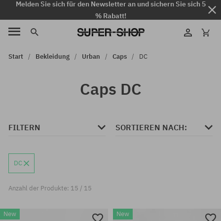
Melden Sie sich für den Newsletter an und sichern Sie sich 5
% Rabatt!
Start
Bekleidung
Urban
Caps
DC
Caps DC
FILTERN
SORTIEREN NACH:
DC
Anzahl der Produkte: 15 / 15
New
New