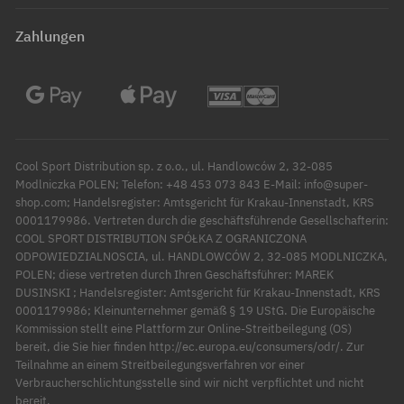
Zahlungen
Cool Sport Distribution sp. z o.o., ul. Handlowców 2, 32-085
Modlniczka POLEN; Telefon: +48 453 073 843 E-Mail: info@super-
shop.com; Handelsregister: Amtsgericht für Krakau-Innenstadt, KRS
0001179986. Vertreten durch die geschäftsführende Gesellschafterin:
COOL SPORT DISTRIBUTION SPÓŁKA Z OGRANICZONA
ODPOWIEDZIALNOSCIA, ul. HANDLOWCÓW 2, 32-085 MODLNICZKA,
POLEN; diese vertreten durch Ihren Geschäftsführer: MAREK
DUSINSKI ; Handelsregister: Amtsgericht für Krakau-Innenstadt, KRS
0001179986; Kleinunternehmer gemäß § 19 UStG. Die Europäische
Kommission stellt eine Plattform zur Online-Streitbeilegung (OS)
bereit, die Sie hier finden http://ec.europa.eu/consumers/odr/. Zur
Teilnahme an einem Streitbeilegungsverfahren vor einer
Verbraucherschlichtungsstelle sind wir nicht verpflichtet und nicht
bereit.