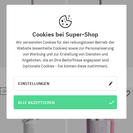
Cookies bei Super-Shop
Wir verwenden Cookies für den reibungslosen Betrieb der
Website (essentielle Cookies) sowie zur Personalisierung
von Werbung und zur Erstellung von Diensten und
Angeboten, die an Ihre Bedürfnisse angepasst sind
(optionale Cookies - Sie können diese zustimmen).
Hydro Flask Becher All Around
Hydro Flask Becher All Around
Travel Tumbler 710ml
Travel Tumbler 710ml
39,90 €
26,90 €
39,90 €
26,90 €
EINSTELLUNGEN
-24%
-40%
Universalgröße
Universalgröße
ALLE AKZEPTIEREN